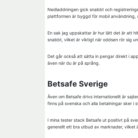
Nedladdningen gick snabbt och registrering
plattformen är byggd för mobil användning, s
En sak jag uppskattar är hur lätt det är att 
snabbt, vilket är viktigt när oddsen rör sig
Det går också att sätta in pengar direkt i ap
även när du är på språng.
Betsafe Sverige
Även om Betsafe drivs internationellt är saj
finns på svenska och alla betalningar sker i 
I mina tester stack Betsafe ut positivt på sv
generellt ett bra utbud av marknader, vilket ä