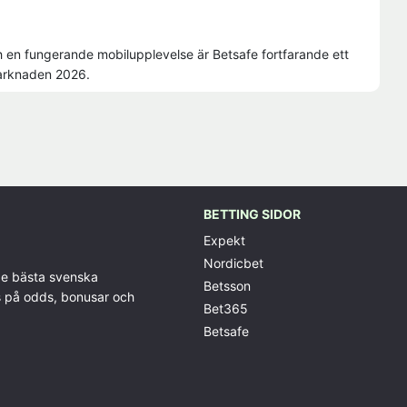
ch en fungerande mobilupplevelse är Betsafe fortfarande ett
marknaden 2026.
BETTING SIDOR
Expekt
Nordicbet
 de bästa svenska
Betsson
s på odds, bonusar och
Bet365
Betsafe