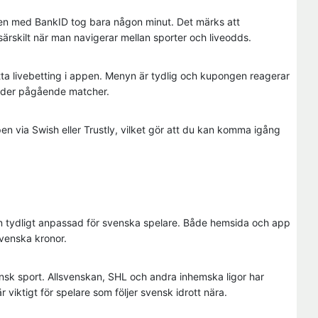
en med BankID tog bara någon minut. Det märks att
ärskilt när man navigerar mellan sporter och liveodds.
hitta livebetting i appen. Menyn är tydlig och kupongen reagerar
 under pågående matcher.
pen via Swish eller Trustly, vilket gör att du kan komma igång
ten tydligt anpassad för svenska spelare. Både hemsida och app
svenska kronor.
ensk sport. Allsvenskan, SHL och andra inhemska ligor har
r viktigt för spelare som följer svensk idrott nära.