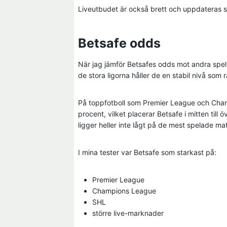
Liveutbudet är också brett och uppdateras
Betsafe odds
När jag jämför Betsafes odds mot andra spelb
de stora ligorna håller de en stabil nivå som 
På toppfotboll som Premier League och Champi
procent, vilket placerar Betsafe i mitten til
ligger heller inte lågt på de mest spelade ma
I mina tester var Betsafe som starkast på:
Premier League
Champions League
SHL
större live-marknader