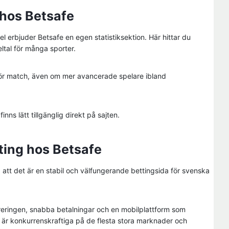
 hos Betsafe
pel erbjuder Betsafe en egen statistiksektion. Här hittar du
ltal för många sporter.
nför match, även om mer avancerade spelare ibland
inns lätt tillgänglig direkt på sajten.
ing hos Betsafe
a att det är en stabil och välfungerande bettingsida för svenska
treringen, snabba betalningar och en mobilplattform som
 är konkurrenskraftiga på de flesta stora marknader och