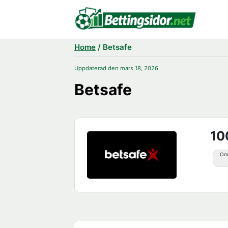
Skip
to
content
Home
/
Betsafe
Uppdaterad den
mars 18, 2026
Betsafe
10
Om