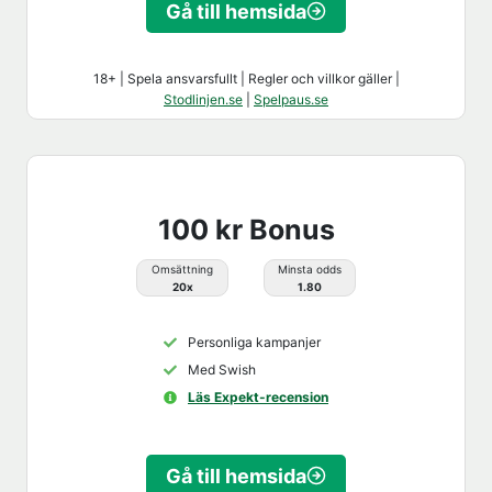
Gå till hemsida
18+ | Spela ansvarsfullt | Regler och villkor gäller |
Stodlinjen.se
|
Spelpaus.se
100 kr Bonus
Omsättning
Minsta odds
20x
1.80
Personliga kampanjer
Med Swish
Läs Expekt-recension
Gå till hemsida