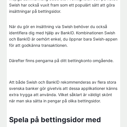
Swish har också vuxit fram som ett populärt sätt att göra
insättningar på bettingsidor.
När du gör en insättning via Swish behöver du också
identifiera dig med hjälp av BankID. Kombinationen Swish
och BankID är oerhört enkel, du öppnar bara Swish-appen
för att godkänna transaktionen.
Därefter finns pengarna på ditt bettingkonto omgående.
Att både Swish och BankID rekommenderas av flera stora
svenska banker gör givetvis att dessa applikationer känns
extra trygga att använda. Vilket såklart är väldigt skönt
när man ska sätta in pengar på olika bettingsidor.
Spela på bettingsidor med