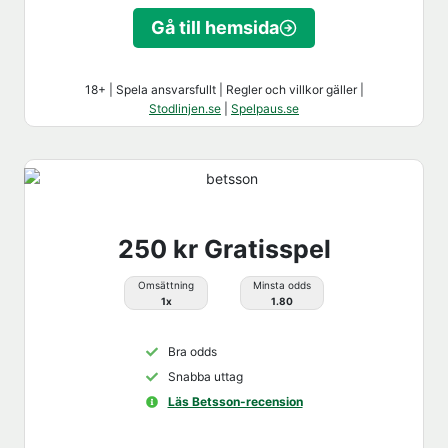
Gå till hemsida
18+ | Spela ansvarsfullt | Regler och villkor gäller |
Stodlinjen.se
|
Spelpaus.se
250 kr Gratisspel
Omsättning
Minsta odds
1x
1.80
Bra odds
Snabba uttag
Läs Betsson-recension