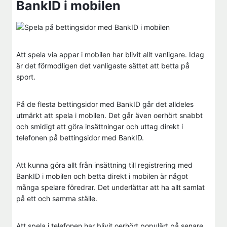
BankID i mobilen
Att spela via appar i mobilen har blivit allt vanligare. Idag
är det förmodligen det vanligaste sättet att betta på
sport.
På de flesta bettingsidor med BankID går det alldeles
utmärkt att spela i mobilen. Det går även oerhört snabbt
och smidigt att göra insättningar och uttag direkt i
telefonen på bettingsidor med BankID.
Att kunna göra allt från insättning till registrering med
BankID i mobilen och betta direkt i mobilen är något
många spelare föredrar. Det underlättar att ha allt samlat
på ett och samma ställe.
Att spela i telefonen har blivit oerhört populärt på senare