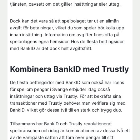
tjänsten, oavsett om det gäller insättningar eller uttag.
Dock kan det vara så att spelbolaget tar ut en allmän
avgift för betalningar, vilket du som spelar bör kolla upp
innan insättning. Information om avgifter finns ofta på
spelbolagens egna hemsidor. Hos de flesta bettingsidor
med BankID är det dock helt avgiftsfritt.
Kombinera BankID med Trustly
De flesta bettingsidor med BankID som också har licens
för spel om pengar i Sverige erbjuder idag också
insättningar och uttag via Trustly. För att bekräfta sina
transaktioner med Trustly behöver man verifiera sig med
BankID, vilket gör dessa två till en stark och trygg duo.
Tillsammans har BankID och Trustly revolutionerat
spelbranschen och idag är kombinationen av dessa två ett
av de vanligaste sätten att föra över pengar till sitt