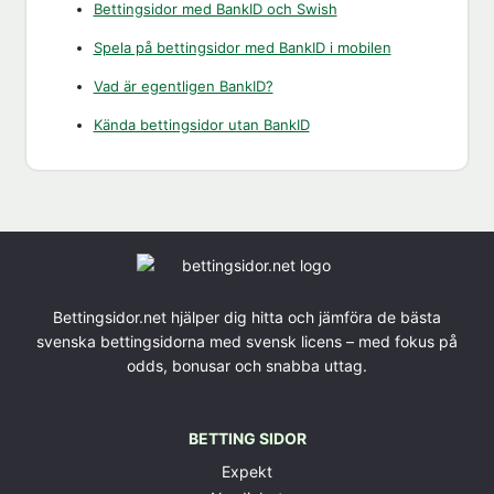
Bettingsidor med BankID och Swish
Spela på bettingsidor med BankID i mobilen
Vad är egentligen BankID?
Kända bettingsidor utan BankID
Bettingsidor.net hjälper dig hitta och jämföra de bästa
svenska bettingsidorna med svensk licens – med fokus på
odds, bonusar och snabba uttag.
BETTING SIDOR
Expekt