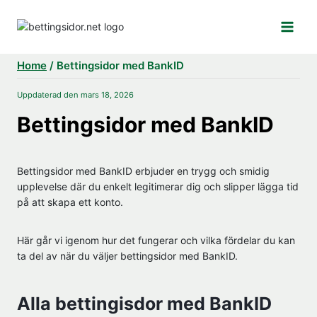
Skip
to
content
Home
/
Bettingsidor med BankID
Uppdaterad den
mars 18, 2026
Bettingsidor med BankID
Bettingsidor med BankID erbjuder en trygg och smidig
upplevelse där du enkelt legitimerar dig och slipper lägga tid
på att skapa ett konto.
Här går vi igenom hur det fungerar och vilka fördelar du kan
ta del av när du väljer bettingsidor med BankID.
Alla bettingisdor med BankID