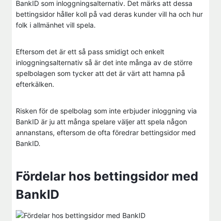
BankID som inloggningsalternativ. Det märks att dessa
bettingsidor håller koll på vad deras kunder vill ha och hur
folk i allmänhet vill spela.
Eftersom det är ett så pass smidigt och enkelt
inloggningsalternativ så är det inte många av de större
spelbolagen som tycker att det är värt att hamna på
efterkälken.
Risken för de spelbolag som inte erbjuder inloggning via
BankID är ju att många spelare väljer att spela någon
annanstans, eftersom de ofta föredrar bettingsidor med
BankID.
Fördelar hos bettingsidor med
BankID