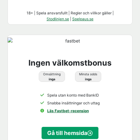
18+ | Spela ansvarsfullt | Regler och villkor gäller |
Stodlinjen.se
|
Spelpaus.se
Ingen välkomstbonus
Omsättning
Minsta odds
inga
inga
Spela utan konto med BankID
Snabba insättningar och uttag
Läs Fastbet-recension
Gå till hemsida