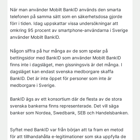
När man använder Mobilt BankID används den smarta
telefonen på samma sätt som en säkerhetsdosa gjorde
förr i tiden. Idag uppskattar vissa undersökningar att
omkring 95 procent av smartphone-användarna i Sverige
använder Mobilt BankID.
Någon siffra på hur många av de som spelar på
bettingsidor med BankID som använder Mobilt BankID
finns inte i dagsläget, men gissningsvis är det många. I
dagsläget kan endast svenska medborgare skaffa
BankID. Det är inte öppet för personer som inte är
medborgare i Sverige.
BankID ägs av ett konsortium där de flesta av de stora
svenska bankerna finns representerade. Det vill säga
banker som Nordea, Swedbank, SEB och Handelsbanken.
Syftet med BankID var från början att ta fram en metod
för att tillhandahålla e-legitimationer som ska uppfylla de