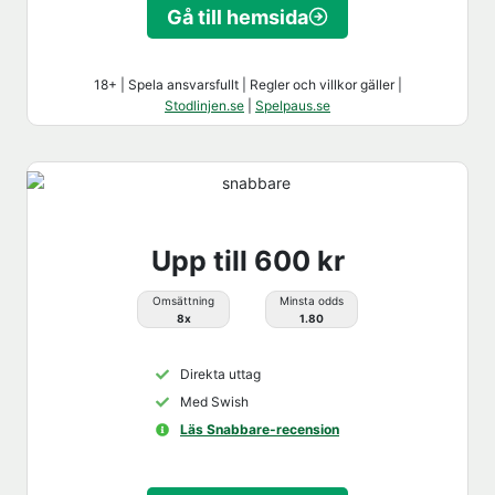
Gå till hemsida
18+ | Spela ansvarsfullt | Regler och villkor gäller |
Stodlinjen.se
|
Spelpaus.se
Upp till 600 kr
Omsättning
Minsta odds
8x
1.80
Direkta uttag
Med Swish
Läs Snabbare-recension