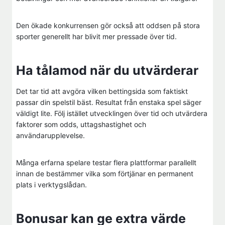
Den ökade konkurrensen gör också att oddsen på stora
sporter generellt har blivit mer pressade över tid.
Ha tålamod när du utvärderar
Det tar tid att avgöra vilken bettingsida som faktiskt
passar din spelstil bäst. Resultat från enstaka spel säger
väldigt lite. Följ istället utvecklingen över tid och utvärdera
faktorer som odds, uttagshastighet och
användarupplevelse.
Många erfarna spelare testar flera plattformar parallellt
innan de bestämmer vilka som förtjänar en permanent
plats i verktygslådan.
Bonusar kan ge extra värde