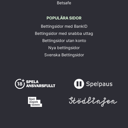
Betsafe
POPULÄRA SIDOR
Bettingsidor med BankID
Bettingsidor med snabba uttag
Bettingsidor utan konto
Nya bettingsidor
Svenska Bettingsidor