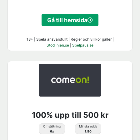
Gå till hemsida
18+ | Spela ansvarsfullt | Regler och villkor gäller |
Stodlinjen.se
|
Spelpaus.se
100% upp till 500 kr
Omsättning
Minsta odds
6x
1.80