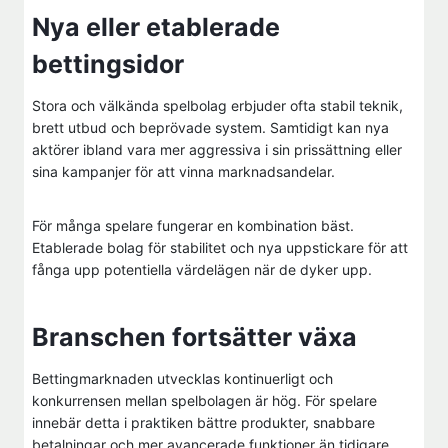
Nya eller etablerade
bettingsidor
Stora och välkända spelbolag erbjuder ofta stabil teknik,
brett utbud och beprövade system. Samtidigt kan nya
aktörer ibland vara mer aggressiva i sin prissättning eller
sina kampanjer för att vinna marknadsandelar.
För många spelare fungerar en kombination bäst.
Etablerade bolag för stabilitet och nya uppstickare för att
fånga upp potentiella värdelägen när de dyker upp.
Branschen fortsätter växa
Bettingmarknaden utvecklas kontinuerligt och
konkurrensen mellan spelbolagen är hög. För spelare
innebär detta i praktiken bättre produkter, snabbare
betalningar och mer avancerade funktioner än tidigare.