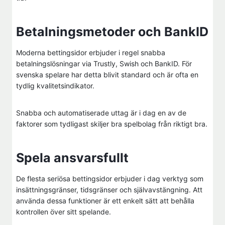
Betalningsmetoder och BankID
Moderna bettingsidor erbjuder i regel snabba
betalningslösningar via Trustly, Swish och BankID. För
svenska spelare har detta blivit standard och är ofta en
tydlig kvalitetsindikator.
Snabba och automatiserade uttag är i dag en av de
faktorer som tydligast skiljer bra spelbolag från riktigt bra.
Spela ansvarsfullt
De flesta seriösa bettingsidor erbjuder i dag verktyg som
insättningsgränser, tidsgränser och självavstängning. Att
använda dessa funktioner är ett enkelt sätt att behålla
kontrollen över sitt spelande.