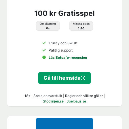
100 kr Gratisspel
Omsättning
Minsta odds
0x
1.80
Trustly och Swish
Pålitlig support
Läs Betsafe-recension
Gå till hemsida
18+ | Spela ansvarsfullt | Regler och villkor gäller |
Stodlinjen.se
|
Spelpaus.se