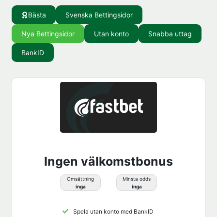
Bästa
Svenska Bettingsidor
Nya Bettingsidor
Utan konto
Snabba uttag
BankID
Ingen välkomstbonus
Omsättning
Minsta odds
inga
inga
Spela utan konto med BankID