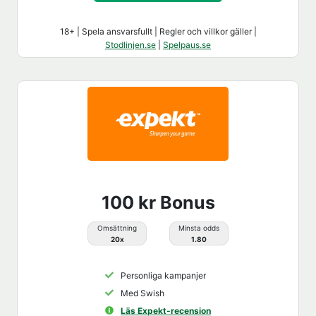
18+ | Spela ansvarsfullt | Regler och villkor gäller |
Stodlinjen.se
|
Spelpaus.se
100 kr Bonus
Omsättning
Minsta odds
20x
1.80
Personliga kampanjer
Med Swish
Läs Expekt-recension