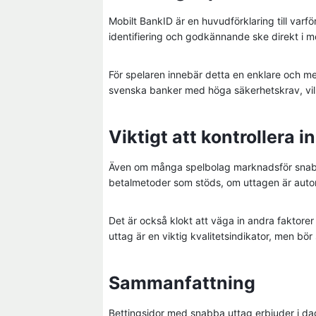
Mobilt BankID är en huvudförklaring till var
identifiering och godkännande ske direkt i mo
För spelaren innebär detta en enklare och m
svenska banker med höga säkerhetskrav, vi
Viktigt att kontrollera 
Även om många spelbolag marknadsför snabba ut
betalmetoder som stöds, om uttagen är autom
Det är också klokt att väga in andra faktor
uttag är en viktig kvalitetsindikator, men bö
Sammanfattning
Bettingsidor med snabba uttag erbjuder i dag