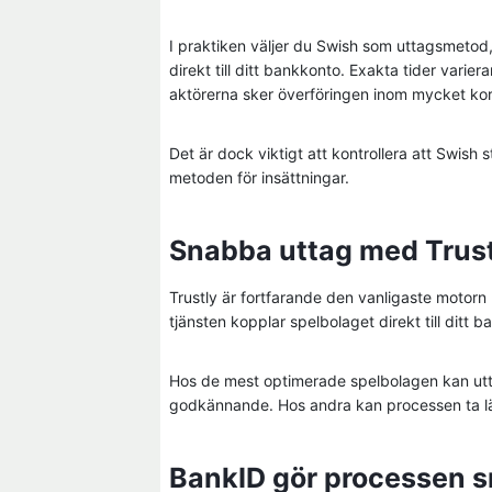
I praktiken väljer du Swish som uttagsmetod
direkt till ditt bankkonto. Exakta tider vari
aktörerna sker överföringen inom mycket kort
Det är dock viktigt att kontrollera att Swish
metoden för insättningar.
Snabba uttag med Trus
Trustly är fortfarande den vanligaste motor
tjänsten kopplar spelbolaget direkt till dit
Hos de mest optimerade spelbolagen kan utta
godkännande. Hos andra kan processen ta lä
BankID gör processen s