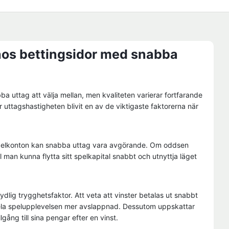
 hos bettingsidor med snabba
a uttag att välja mellan, men kvaliteten varierar fortfarande
 uttagshastigheten blivit en av de viktigaste faktorerna när
spelkonton kan snabba uttag vara avgörande. Om oddsen
ll man kunna flytta sitt spelkapital snabbt och utnyttja läget
dlig trygghetsfaktor. Att veta att vinster betalas ut snabbt
hela spelupplevelsen mer avslappnad. Dessutom uppskattar
gång till sina pengar efter en vinst.