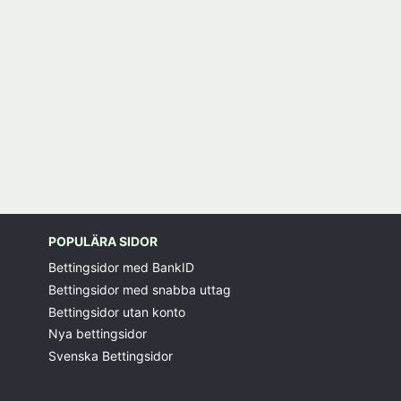
POPULÄRA SIDOR
Bettingsidor med BankID
Bettingsidor med snabba uttag
Bettingsidor utan konto
Nya bettingsidor
Svenska Bettingsidor