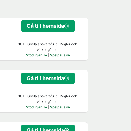
Gå till hemsida
18+ | Spela ansvarsfullt | Regler och
villkor gäller |
Stodlinjen.se
|
Spelpaus.se
Gå till hemsida
18+ | Spela ansvarsfullt | Regler och
villkor gäller |
Stodlinjen.se
|
Spelpaus.se
Gå till hemsida