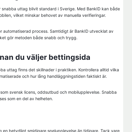
för snabba uttag blivit standard i Sverige. Med BankID kan både
bilen, vilket minskar behovet av manuella verifieringar.
er automatiserad process. Samtidigt är BankID utvecklat av
lket gör metoden både snabb och trygg.
innan du väljer bettingsida
tag finns det skillnader i praktiken. Kontrollera alltid vilka
atiserade och hur lång handläggningstiden faktiskt är.
er som svensk licens, oddsutbud och mobilupplevelse. Snabba
r ses som en del av helheten.
 en betydligt smidigare spelupplevelse än tidigare. Tack vare