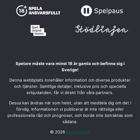
Spelare måste vara minst 18 år gamla och befinna sig i
Sverige!
Denna webbplats innehåller information om diverse produkter
och tjänster. Samtliga detaljer, inklusive pris och speciella
erbjudanden, får vi direkt från våra partners.
Dessa kan ändras när som helst, utan att meddela dig om det i
förväg. Informationen vi publicerar är inte rättsliga eller
professionella råd och prognoser, och borde inte betraktas som
sådana.
© 2026
BettingSidor