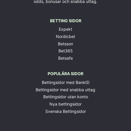
odds, bonusar och snabba uttag.
BETTING SIDOR
Expekt
Nordicbet
Betsson
Bet365
Betsafe
POPULÄRA SIDOR
Bettingsidor med BankID
Bettingsidor med snabba uttag
Bettingsidor utan konto
Nya bettingsidor
Svenska Bettingsidor